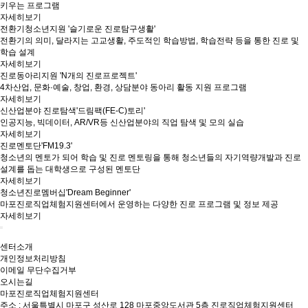
키우는 프로그램
자세히보기
전환기청소년지원 '슬기로운 진로탐구생활'
전환기의 의미, 달라지는 고교생활, 주도적인 학습방법, 학습전략 등을 통한 진로 및
학습 설계
자세히보기
진로동아리지원 'N개의 진로프로젝트'
4차산업, 문화·예술, 창업, 환경, 상담분야 동아리 활동 지원 프로그램
자세히보기
신산업분야 진로탐색'드림팩(FE-C)토리'
인공지능, 빅데이터, AR/VR등 신산업분야의 직업 탐색 및 모의 실습
자세히보기
진로멘토단'FM19.3'
청소년의 멘토가 되어 학습 및 진로 멘토링을 통해 청소년들의 자기역량개발과 진로
설계를 돕는 대학생으로 구성된 멘토단
자세히보기
청소년진로멤버십'Dream Beginner'
마포진로직업체험지원센터에서 운영하는 다양한 진로 프로그램 및 정보 제공
자세히보기
센터소개
개인정보처리방침
이메일 무단수집거부
오시는길
마포진로직업체험지원센터
주소 : 서울특별시 마포구 성산로 128 마포중앙도서관 5층 진로직업체험지원센터